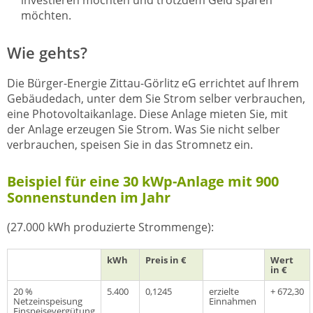
investieren möchten und trotzdem Geld sparen
möchten.
Wie gehts?
Die Bürger-Energie Zittau-Görlitz eG errichtet auf Ihrem
Gebäudedach, unter dem Sie Strom selber verbrauchen,
eine Photovoltaikanlage. Diese Anlage mieten Sie, mit
der Anlage erzeugen Sie Strom. Was Sie nicht selber
verbrauchen, speisen Sie in das Stromnetz ein.
Beispiel für eine 30 kWp-Anlage mit 900
Sonnenstunden im Jahr
(27.000 kWh produzierte Strommenge):
kWh
Preis in €
Wert
in €
20 %
5.400
0,1245
erzielte
+ 672,30
Netzeinspeisung
Einnahmen
Einspeisevergütung