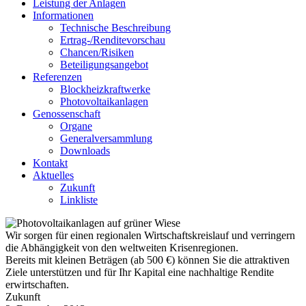
Leistung der Anlagen
Informationen
Technische Beschreibung
Ertrag-/Renditevorschau
Chancen/Risiken
Beteiligungsangebot
Referenzen
Blockheizkraftwerke
Photovoltaikanlagen
Genossenschaft
Organe
Generalversammlung
Downloads
Kontakt
Aktuelles
Zukunft
Linkliste
Wir sorgen für einen regiona­len Wirtschafts­kreislauf und verringern
die Abhängig­keit von den weltweiten Krisen­regionen.
Bereits mit kleinen Beträgen (ab 500 €) können Sie die attraktiven
Ziele unter­stützen und für Ihr Kapital eine nach­haltige Rendite
erwirt­schaften.
Zukunft